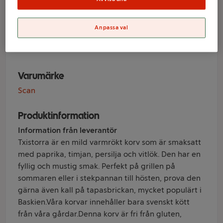
Kötthalt 300g
Anpassa val
Scan
Varumärke
Scan
Produktinformation
Information från leverantör
Txistorra är en mild varmrökt korv som är smaksatt
med paprika, timjan, persilja och vitlök. Den har en
fyllig och mustig smak. Perfekt på grillen på
sommaren eller i stekpannan till hösten, prova den
gärna även kall på tapasbrickan, mycket populärt i
Baskien.Våra korvar innehåller bara svenskt kött
från våra gårdar.Denna korv är fri från gluten,