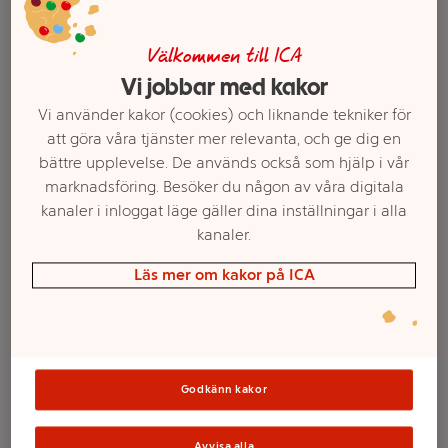
Välkommen till ICA
Vi jobbar med kakor
Vi använder kakor (cookies) och liknande tekniker för
att göra våra tjänster mer relevanta, och ge dig en
bättre upplevelse. De används också som hjälp i vår
marknadsföring. Besöker du någon av våra digitala
kanaler i inloggat läge gäller dina inställningar i alla
kanaler.
Välj butik och handla
Läs mer om kakor på ICA
Sortimentet kan variera mellan butikerna
Korv Provencale
Godkänn kakor
Örter & Vitlök 75%
Avvisa alla