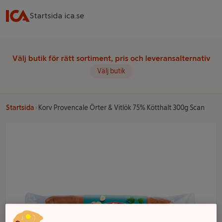
Startsida ica.se
Välj butik för rätt sortiment, pris och leveransalternativ
Välj butik
Startsida
Korv Provencale Örter & Vitlök 75% Kötthalt 300g Scan