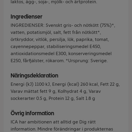
laktos, ägg-, soja-, mjölk- och ärtprotein.
Ingredienser
INGREDIENSER: Svenskt gris- och nötkött (75%)*,
vatten, potatismjöl, salt, fett från nötkött*,
örtkryddor, vitlök, persilja, lök, paprika, tomat,
cayennepeppar, stabiliseringsmedel E450,
antioxidationsmedel E300, konserveringsmedel
E250, fårfjälster, rökarom. *Ursprung: Sverige.
Näringsdeklaration
Energi (kJ) 1100 kJ, Energi (kcal) 260 kcal, Fett 22 g,
Varav mättat fett 9 g, Kolhydrat 4 g, Varav
sockerarter 0.5 g, Protein 12 g, Salt 1.8 g
Övrig information
ICA har ambitionen att alltid ge Dig rätt
information. Mindre förändringar i produkternas