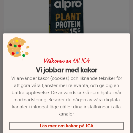
Välkommen till ICA
Vi jobbar med kakor
Vi använder kakor (cookies) och liknande tekniker för
Välj butik och handla
att göra våra tjänster mer relevanta, och ge dig en
bättre upplevelse. De används också som hjälp i vår
Sortimentet kan variera mellan butikerna
marknadsföring. Besöker du någon av våra digitala
kanaler i inloggat läge gäller dina inställningar i alla
kanaler.
Proteinshake
Läs mer om kakor på ICA