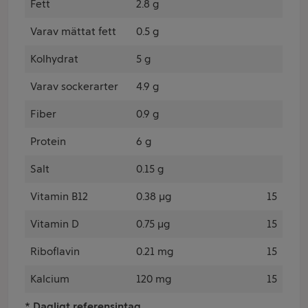
Fett
2.8 g
Varav mättat fett
0.5 g
Kolhydrat
5 g
Varav sockerarter
4.9 g
Fiber
0.9 g
Protein
6 g
Salt
0.15 g
Vitamin B12
0.38 µg
15
Vitamin D
0.75 µg
15
Riboflavin
0.21 mg
15
Kalcium
120 mg
15
* Dagligt referensintag