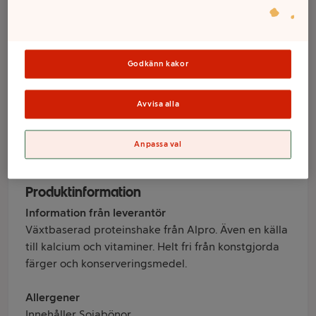
Karamell Kaffe
Växtbaserad
Godkänn kakor
250ml Alpro
Avvisa alla
Varumärke
Anpassa val
Alpro
Produktinformation
Information från leverantör
Växtbaserad proteinshake från Alpro. Även en källa
till kalcium och vitaminer. Helt fri från konstgjorda
färger och konserveringsmedel.
Allergener
Innehåller Sojabönor