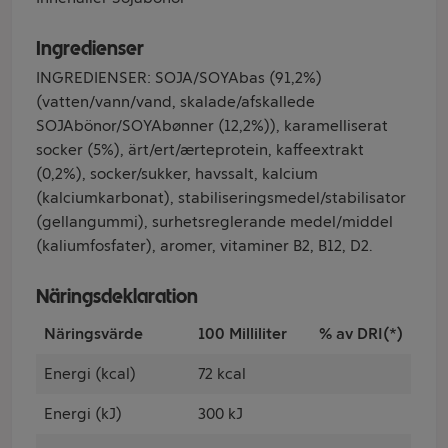
Ingredienser
INGREDIENSER: SOJA/SOYAbas (91,2%)
(vatten/vann/vand, skalade/afskallede
SOJAbönor/SOYAbønner (12,2%)), karamelliserat
socker (5%), ärt/ert/ærteprotein, kaffeextrakt
(0,2%), socker/sukker, havssalt, kalcium
(kalciumkarbonat), stabiliseringsmedel/stabilisator
(gellangummi), surhetsreglerande medel/middel
(kaliumfosfater), aromer, vitaminer B2, B12, D2.
Näringsdeklaration
Näringsvärde
100 Milliliter
% av DRI(*)
Energi (kcal)
72 kcal
Energi (kJ)
300 kJ