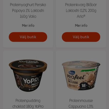
Proteinyoghurt Persika
Proteinkvarg Blåbär
Papaya 1% Laktosfri
Laktosfri 0,2% 200g
160g Valio
Arla®
Mer info
Mer info
Välj butik
Välj butik
Proteinpudding
Proteinmousse
choklad 180g YoPro
Cappucino 1,3%