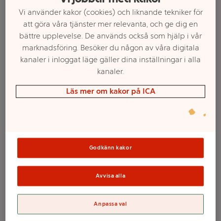
Vi använder kakor (cookies) och liknande tekniker för
att göra våra tjänster mer relevanta, och ge dig en
bättre upplevelse. De används också som hjälp i vår
marknadsföring. Besöker du någon av våra digitala
kanaler i inloggat läge gäller dina inställningar i alla
kanaler.
Läs mer om kakor på ICA
Välj butik och handla
Godkänn kakor
Sortimentet kan variera mellan butikerna
Avvisa alla
Stekpanna
Anpassa val