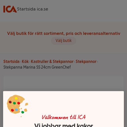
Startsida ica.se
Välj butik för rätt sortiment, pris och leveransalternativ
Välj butik
Startsida
Kök
Kastruller & Stekpannor
Stekpannor
Stekpanna Marina SS 24cm GreenChef
Välkommen till ICA
Vi jobbar med kakor