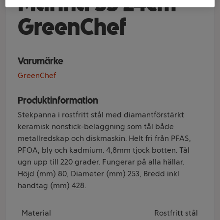
Marina SS 24cm
GreenChef
Varumärke
GreenChef
Produktinformation
Stekpanna i rostfritt stål med diamantförstärkt
keramisk nonstick-beläggning som tål både
metallredskap och diskmaskin. Helt fri från PFAS,
PFOA, bly och kadmium. 4,8mm tjock botten. Tål
ugn upp till 220 grader. Fungerar på alla hällar.
Höjd (mm) 80, Diameter (mm) 253, Bredd inkl
handtag (mm) 428.
Material
Rostfritt stål