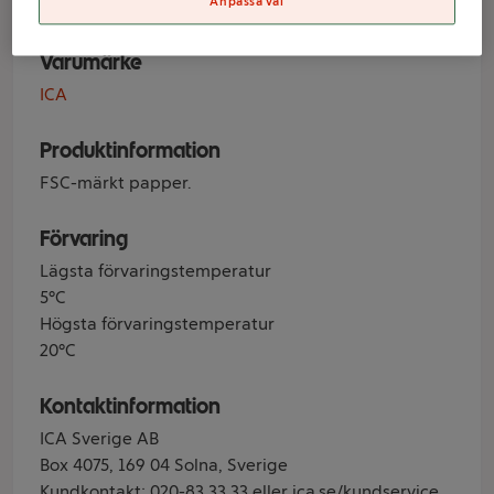
Anpassa val
Varumärke
ICA
Produktinformation
FSC-märkt papper.
Förvaring
Lägsta förvaringstemperatur
5°C
Högsta förvaringstemperatur
20°C
Kontaktinformation
ICA Sverige AB
Box 4075, 169 04 Solna, Sverige
Kundkontakt: 020-83 33 33 eller ica.se/kundservice