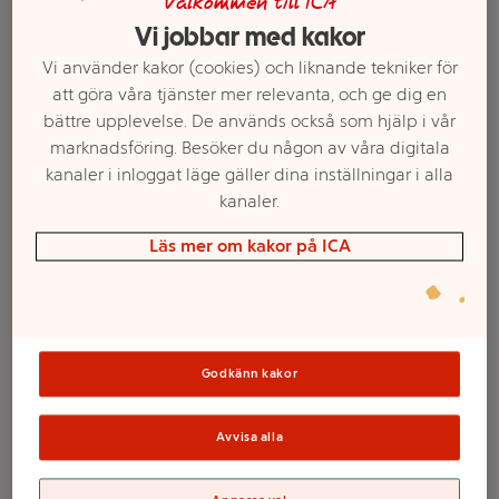
Välkommen till ICA
Vi jobbar med kakor
Vi använder kakor (cookies) och liknande tekniker för
att göra våra tjänster mer relevanta, och ge dig en
bättre upplevelse. De används också som hjälp i vår
marknadsföring. Besöker du någon av våra digitala
kanaler i inloggat läge gäller dina inställningar i alla
kanaler.
Läs mer om kakor på ICA
Välj butik och handla
Sortimentet kan variera mellan butikerna
Godkänn kakor
Presentpåse Arc
Avvisa alla
26x31 cm ICA