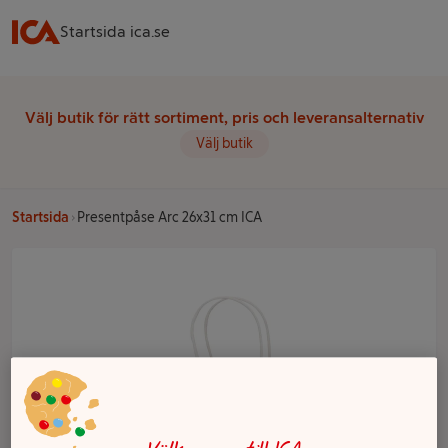
Startsida ica.se
Välj butik för rätt sortiment, pris och leveransalternativ
Välj butik
Startsida
Presentpåse Arc 26x31 cm ICA