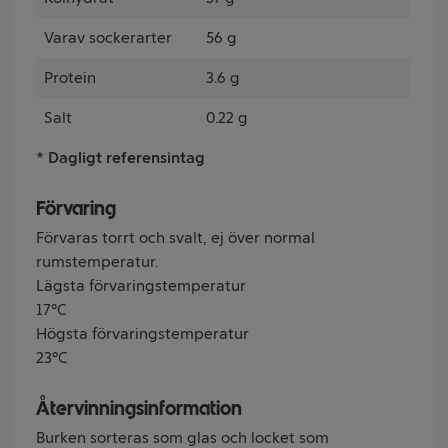
Varav sockerarter
56 g
Protein
3.6 g
Salt
0.22 g
* Dagligt referensintag
Förvaring
Förvaras torrt och svalt, ej över normal
rumstemperatur.
Lägsta förvaringstemperatur
17°C
Högsta förvaringstemperatur
23°C
Återvinningsinformation
Burken sorteras som glas och locket som