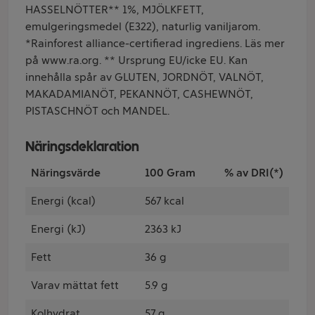
HASSELNÖTTER** 1%, MJÖLKFETT,
emulgeringsmedel (E322), naturlig vaniljarom.
*Rainforest alliance-certifierad ingrediens. Läs mer
på www.ra.org. ** Ursprung EU/icke EU. Kan
innehålla spår av GLUTEN, JORDNÖT, VALNÖT,
MAKADAMIANÖT, PEKANNÖT, CASHEWNÖT,
PISTASCHNÖT och MANDEL.
Näringsdeklaration
Näringsvärde
100 Gram
% av DRI(*)
Energi (kcal)
567 kcal
Energi (kJ)
2363 kJ
Fett
36 g
Varav mättat fett
5.9 g
Kolhydrat
57 g