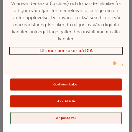
Vi använder kakor (cookies) och liknande tekniker för
att göra våra tjänster mer relevanta, och ge dig en
bättre upplevelse. De används också som hjälp i vår
marknadsföring. Besöker du någon av våra digitala
kanaler i inloggat läge gäller dina inställningar i alla
kanaler.
Läs mer om kakor på ICA
Välj butik och handla
Sortimentet kan variera mellan butikerna
Godkänn kakor
Avvisa alla
Presentpapper
Anpassa val
Guld 0,7x3m ICA