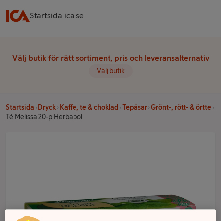
Startsida ica.se
Välj butik för rätt sortiment, pris och leveransalternativ
Välj butik
Startsida
Dryck
Kaffe, te & choklad
Tepåsar
Grönt-, rött- & örtte
Té Melissa 20-p Herbapol