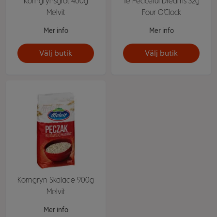
Korngrynsgröt 400g
Te Peaceful Dreams 32g
Melvit
Four O'Clock
Mer info
Mer info
Välj butik
Välj butik
Korngryn Skalade 900g
Melvit
Mer info