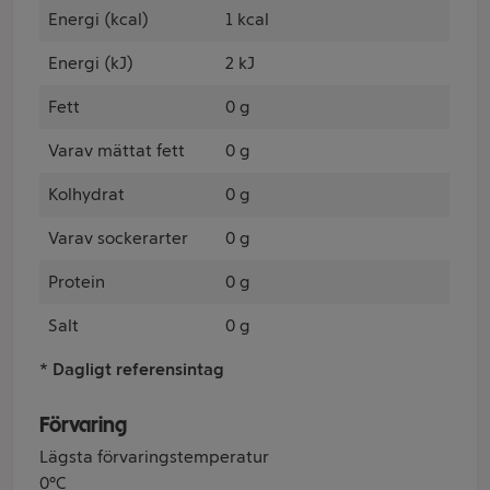
Energi (kcal)
1 kcal
Energi (kJ)
2 kJ
Fett
0 g
Varav mättat fett
0 g
Kolhydrat
0 g
Varav sockerarter
0 g
Protein
0 g
Salt
0 g
* Dagligt referensintag
Förvaring
Lägsta förvaringstemperatur
0°C