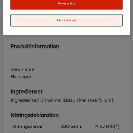
Herbapol
Avvisa alla
Anpassa val
Varumärke
Herbapol
Produktinformation
Varumärke
Herbapol
Ingredienser
Ingredienser: Citronmellisblad (Melissae folium).
Näringsdeklaration
Näringsvärde
100 Gram
% av DRI(*)