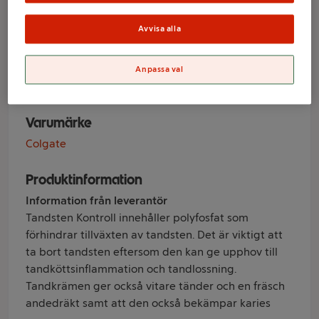
Tandstens
Kontroll 125ml
Avvisa alla
Colgate
Anpassa val
Varumärke
Colgate
Produktinformation
Information från leverantör
Tandsten Kontroll innehåller polyfosfat som
förhindrar tillväxten av tandsten. Det är viktigt att
ta bort tandsten eftersom den kan ge upphov till
tandköttsinflammation och tandlossning.
Tandkrämen ger också vitare tänder och en fräsch
andedräkt samt att den också bekämpar karies