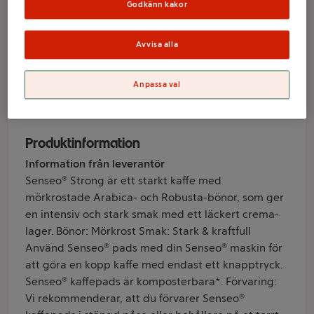
Strong 36-p
Godkänn kakor
Senseo
Avvisa alla
Varumärke
Anpassa val
Senseo
Produktinformation
Information från leverantör
Senseo® Strong är ett starkt kaffe med
mörkrostade Arabica- och Robusta-bönor, som ger
en intensiv och stark smak med ett läckert crema-
lager. Bönor: Mörkrost Smak: Stark & kraftfull
Använd Senseo® pads med din Senseo® maskin för
att göra en kopp kaffe med endast ett knapptryck.
Senseo® kaffepads är komposterbara*. Förvaring:
Vi rekommenderar, att du förvarer Senseo®