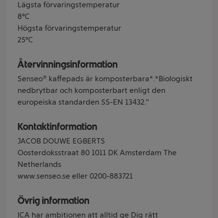
Lägsta förvaringstemperatur
8°C
Högsta förvaringstemperatur
25°C
Återvinningsinformation
Senseo® kaffepads är komposterbara*.*Biologiskt
nedbrytbar och komposterbart enligt den
europeiska standarden SS-EN 13432."
Kontaktinformation
JACOB DOUWE EGBERTS
Oosterdoksstraat 80 1011 DK Amsterdam The
Netherlands
www.senseo.se eller 0200-883721
Övrig information
ICA har ambitionen att alltid ge Dig rätt