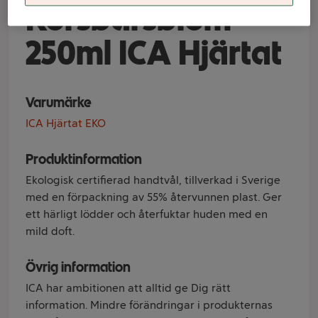
Körsbärsblom
250ml ICA Hjärtat
Varumärke
ICA Hjärtat EKO
Produktinformation
Ekologisk certifierad handtvål, tillverkad i Sverige
med en förpackning av 55% återvunnen plast. Ger
ett härligt lödder och återfuktar huden med en
mild doft.
Övrig information
ICA har ambitionen att alltid ge Dig rätt
information. Mindre förändringar i produkternas