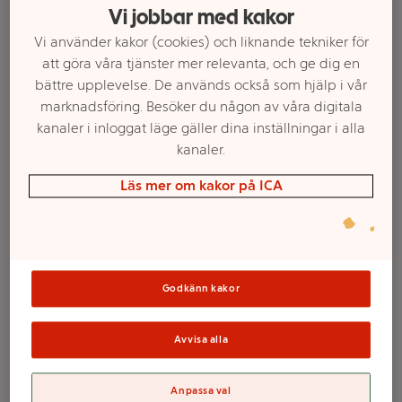
Vi jobbar med kakor
Vi använder kakor (cookies) och liknande tekniker för
att göra våra tjänster mer relevanta, och ge dig en
bättre upplevelse. De används också som hjälp i vår
marknadsföring. Besöker du någon av våra digitala
kanaler i inloggat läge gäller dina inställningar i alla
kanaler.
Läs mer om kakor på ICA
Välj butik och handla
Godkänn kakor
Sortimentet kan variera mellan butikerna
Avvisa alla
Handtvål Päron &
Anpassa val