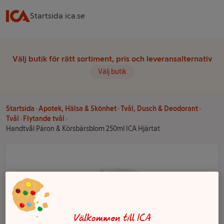
Startsida ica.se
Välj butik för rätt sortiment, pris och leveransalternativ
Välj butik
Startsida
Apotek, Hälsa & Skönhet
Tvål, Dusch & Deodorant
Tvål
Flytande tvål
Handtvål Päron & Körsbärsblom 250ml ICA Hjärtat
Välkommen till ICA