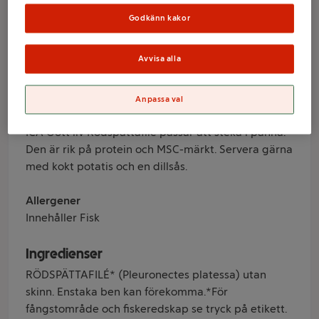
ICA Gott Liv
Godkänn kakor
Varumärke
Avvisa alla
ICA Gott Liv
Anpassa val
Produktinformation
ICA Gott liv Rödspättafilé passar att steka i panna.
Den är rik på protein och MSC-märkt. Servera gärna
med kokt potatis och en dillsås.
Allergener
Innehåller Fisk
Ingredienser
RÖDSPÄTTAFILÉ* (Pleuronectes platessa) utan
skinn. Enstaka ben kan förekomma.*För
fångstområde och fiskeredskap se tryck på etikett.