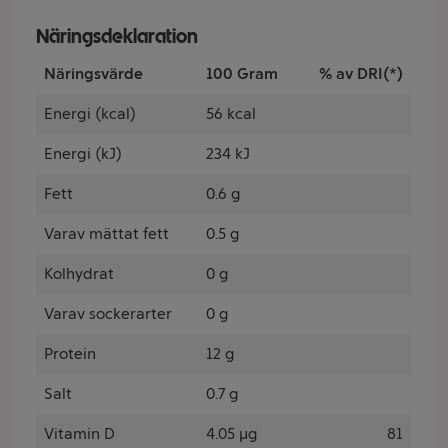
Näringsdeklaration
Näringsvärde
100 Gram
% av DRI(*)
Energi (kcal)
56 kcal
Energi (kJ)
234 kJ
Fett
0.6 g
Varav mättat fett
0.5 g
Kolhydrat
0 g
Varav sockerarter
0 g
Protein
12 g
Salt
0.7 g
Vitamin D
4.05 µg
81