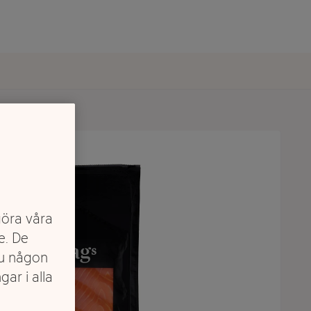
göra våra
e. De
du någon
gar i alla