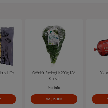
Klass 1 ICA
Grönkål Ekologisk 200g ICA
Rödk
Klass 1
Mer info
k
Välj butik