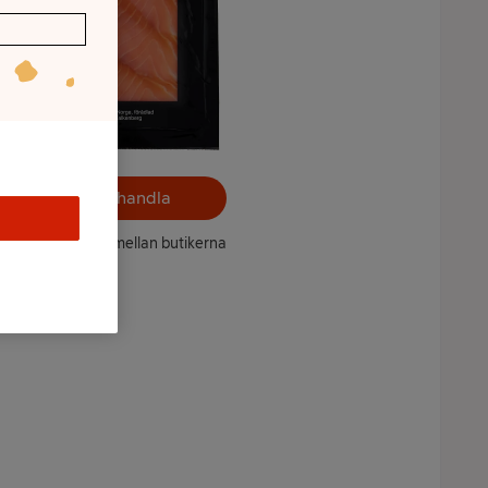
Välj butik och handla
ntet kan variera mellan butikerna