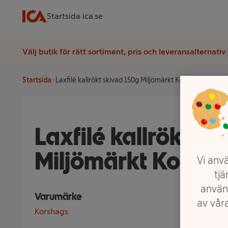
Startsida ica.se
Välj butik för rätt sortiment, pris och leveransalternativ
Startsida
Laxfilé kallrökt skivad 150g Miljömärkt Korshags
Laxfilé kallrökt sk
Miljömärkt Korsha
Vi anvä
tjä
använ
Varumärke
av våra
Korshags