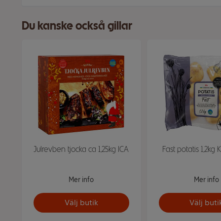
Du kanske också gillar
Julrevben tjocka ca 1,25kg ICA
Fast potatis 1,2kg 
Mer info
Mer info
Välj butik
Välj buti