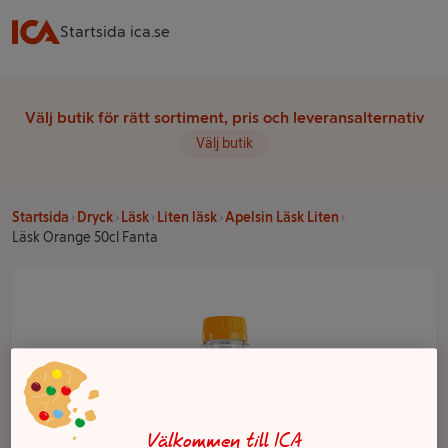
Startsida ica.se
Välj butik för rätt sortiment, pris och leveransalternativ
Välj butik
Startsida
Dryck
Läsk
Liten läsk
Apelsin Läsk Liten
Läsk Orange 50cl Fanta
Välkommen till ICA