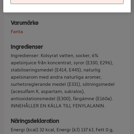
Fanta
Varumärke
Fanta
Ingredienser
Ingredienser: Kolsyrat vatten, socker, 6%
apelsinjuice från koncentrat, syror (E330, E296),
stabiliseringsmedel (E414, E445), naturlig
apelsinarom med andra naturliga aromer,
surhetsreglerande medel (E331), sötningsmedel
(acesulfam K, aspartam, sukralos),
antioxidationsmedel (E300), färgämne (E160a).
INNEHÅLLER EN KÄLLA TILL FENYLALANIN.
Näringsdeklaration
Energi (kcal) 32 kcal, Energi (kJ) 137 kJ, Fett 0 g,