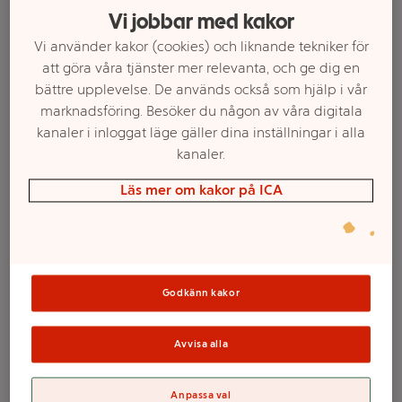
Vi jobbar med kakor
Vi använder kakor (cookies) och liknande tekniker för
att göra våra tjänster mer relevanta, och ge dig en
bättre upplevelse. De används också som hjälp i vår
marknadsföring. Besöker du någon av våra digitala
kanaler i inloggat läge gäller dina inställningar i alla
kanaler.
Läs mer om kakor på ICA
Välj butik och handla
Sortimentet kan variera mellan butikerna
Godkänn kakor
Avvisa alla
Läsk Orange 50cl
Anpassa val