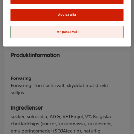
Mr Brownie
Avvisa alla
Varumärke
Anpassa val
Mr Brownie
Produktinformation
Förvaring
Förvaring: Torrt och svalt, skyddat mot direkt
solljus.
Ingredienser
socker, solrosolja, ÄGG, VETEmjöl, 9% Belgiska
chokladchips (socker, kakaomassa, kakaosmör,
emulgeringsmedel (SOJAlecitin), naturlig