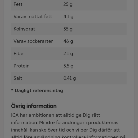
Fett
25 g
Varav mättat fett
4.1 g
Kolhydrat
55 g
Varav sockerarter
46 g
Fiber
2.1 g
Protein
5.5 g
Salt
0.41 g
* Dagligt referensintag
Övrig information
ICA har ambitionen att alltid ge Dig rätt
information. Mindre förändringar i produkternas
innehåll kan ske över tid och vi ber Dig därför att
alltid före användning kontrollera informationen på