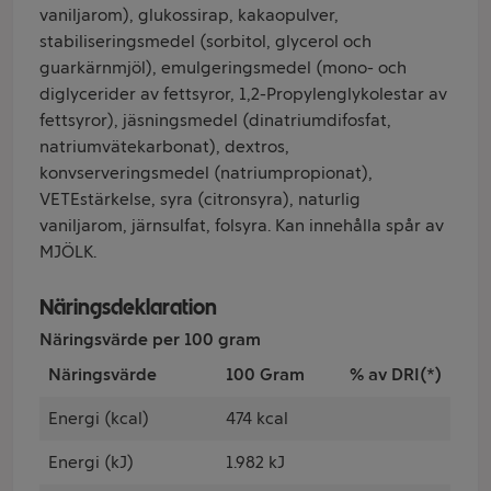
vaniljarom), glukossirap, kakaopulver,
stabiliseringsmedel (sorbitol, glycerol och
guarkärnmjöl), emulgeringsmedel (mono- och
diglycerider av fettsyror, 1,2-Propylenglykolestar av
fettsyror), jäsningsmedel (dinatriumdifosfat,
natriumvätekarbonat), dextros,
konvserveringsmedel (natriumpropionat),
VETEstärkelse, syra (citronsyra), naturlig
vaniljarom, järnsulfat, folsyra. Kan innehålla spår av
MJÖLK.
Näringsdeklaration
Näringsvärde per 100 gram
Näringsvärde
100 Gram
% av DRI(*)
Energi (kcal)
474 kcal
Energi (kJ)
1.982 kJ