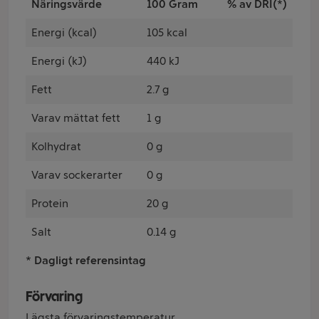
Näringsvärde
100 Gram
% av DRI(*)
Energi (kcal)
105 kcal
Energi (kJ)
440 kJ
Fett
2.7 g
Varav mättat fett
1 g
Kolhydrat
0 g
Varav sockerarter
0 g
Protein
20 g
Salt
0.14 g
* Dagligt referensintag
Förvaring
Lägsta förvaringstemperatur