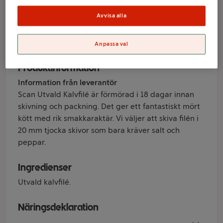
Avvisa alla
Varumärke
Scan
Anpassa val
Produktinformation
Information från leverantör
Scan Utvald Kalvfilé är förmörad i 18 dagar innan
skivning och packning. Det ger ett fantastiskt mört
kött med rik smakkaraktär. Vi väljer att skiva filén i
20 mm tjocka skivor som bara kräver salt och
peppar.
Ingredienser
Utvald kalvfilé.
Näringsdeklaration