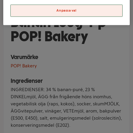
Amerikanska
Anpassa val
Banan 160g 4-p
POP! Bakery
Varumärke
POP! Bakery
Ingredienser
INGREDIENSER: 34 % banan-puré, 23 %
DINKELmjöl, ÄGG från frigående höns inomhus,
vegetabilisk olja (raps, kokos), socker, skumMJÖLK,
ÄGGvitepulver, vinäger, VETEmjöl, arom, bakpulver
(E500, E450), salt, emulgeringsmedel (solroslecitin),
konserveringsmedel (E202).