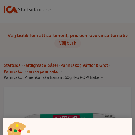
Startsida ica.se
Välj butik för rätt sortiment, pris och leveransalternativ
Välj butik
Startsida
Färdigmat & Såser
Pannkakor, Våfflor & Gröt
Pannkakor
Färska pannkakor
Pannkakor Amerikanska Banan 160g 4-p POP! Bakery