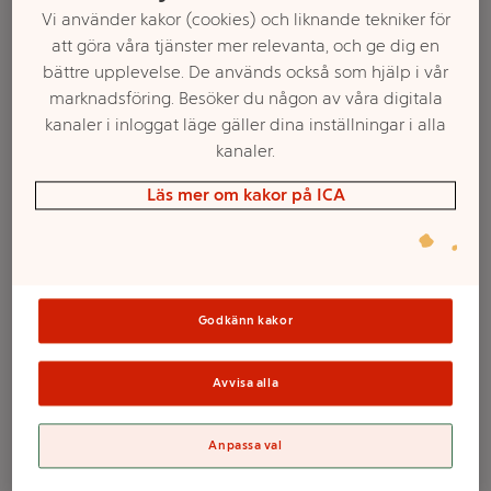
Vi använder kakor (cookies) och liknande tekniker för
att göra våra tjänster mer relevanta, och ge dig en
bättre upplevelse. De används också som hjälp i vår
marknadsföring. Besöker du någon av våra digitala
kanaler i inloggat läge gäller dina inställningar i alla
kanaler.
Läs mer om kakor på ICA
Välj butik och handla
Sortimentet kan variera mellan butikerna
Godkänn kakor
Avvisa alla
USB minne 3.0
Anpassa val
Ultra 128GB