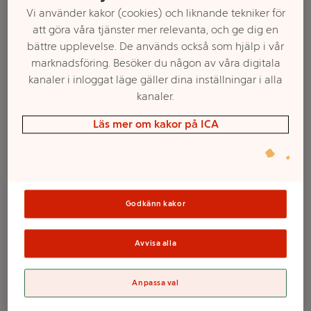
Vi använder kakor (cookies) och liknande tekniker för
att göra våra tjänster mer relevanta, och ge dig en
bättre upplevelse. De används också som hjälp i vår
marknadsföring. Besöker du någon av våra digitala
kanaler i inloggat läge gäller dina inställningar i alla
kanaler.
Läs mer om kakor på ICA
Välj butik och handla
Sortimentet kan variera mellan butikerna
Godkänn kakor
Avvisa alla
Doftvärmeljus
Anpassa val
Mahogny 8-p ICA