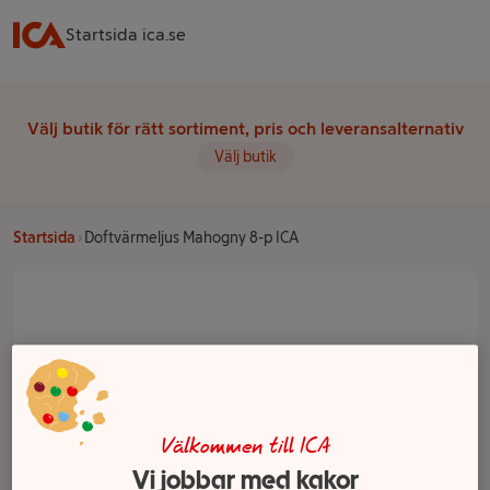
Startsida ica.se
Välj butik för rätt sortiment, pris och leveransalternativ
Välj butik
Startsida
Doftvärmeljus Mahogny 8-p ICA
Välkommen till ICA
Vi jobbar med kakor