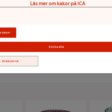
Läs mer om kakor på ICA
 på eller nära något
h husdjur, Använd en
n kakor
Avvisa alla
Sortime
Anpassa val