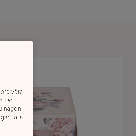
göra våra
e. De
du någon
gar i alla