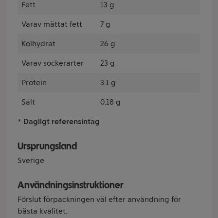
Fett
13 g
Varav mättat fett
7 g
Kolhydrat
26 g
Varav sockerarter
23 g
Protein
3.1 g
Salt
0.18 g
* Dagligt referensintag
Ursprungsland
Sverige
Användningsinstruktioner
Förslut förpackningen väl efter användning för
bästa kvalitet.