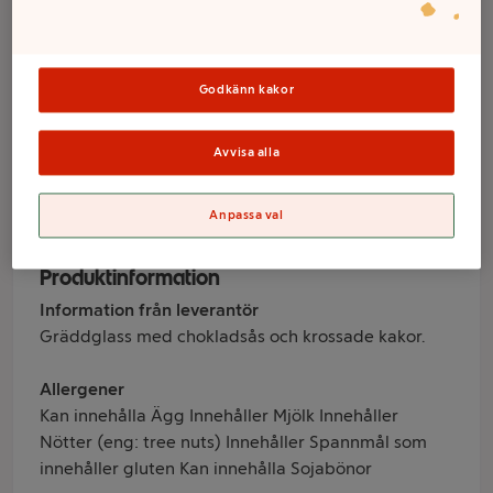
Cookies & cream
500ml Triumf
Glass
Godkänn kakor
Avvisa alla
Varumärke
Anpassa val
Triumf Glass
Produktinformation
Information från leverantör
Gräddglass med chokladsås och krossade kakor.
Allergener
Kan innehålla Ägg Innehåller Mjölk Innehåller
Nötter (eng: tree nuts) Innehåller Spannmål som
innehåller gluten Kan innehålla Sojabönor