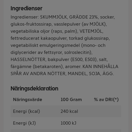
Ingredienser
Ingredienser: SKUMMJÖLK, GRÄDDE 23%, socker,
glukos-fruktossirap, vasslepulver (av MJÖLK),
vegetabiliska oljor (raps, palm), VETEMJÖL,
fettreducerat kakaopulver, torkad glukossirap,
vegetabiliskt emulgeringsmedel (mono- och
diglycerider av fettsyror, solroslecitin),
HASSELNÖTTER, bakpulver (E500, E503), salt,
färgämne (betakaroten), aromer. KAN INNEHÅLLA
SPÅR AV ANDRA NÖTTER, MANDEL, SOJA, ÄGG.
Näringsdeklaration
Näringsvärde
100 Gram
% av DRI(*)
Energi (kcal)
240 kcal
Energi (kJ)
1000 kJ