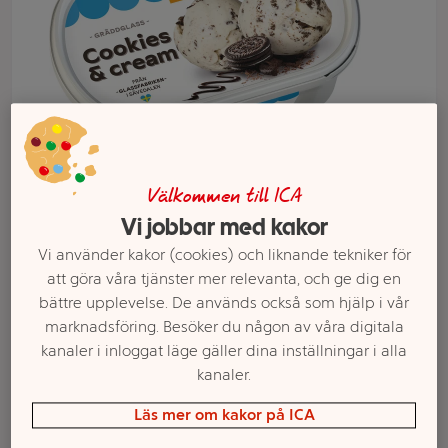
Välkommen till ICA
Vi jobbar med kakor
Vi använder kakor (cookies) och liknande tekniker för
Välj butik och handla
att göra våra tjänster mer relevanta, och ge dig en
bättre upplevelse. De används också som hjälp i vår
Sortimentet kan variera mellan butikerna
marknadsföring. Besöker du någon av våra digitala
kanaler i inloggat läge gäller dina inställningar i alla
kanaler.
Gräddglass
Läs mer om kakor på ICA