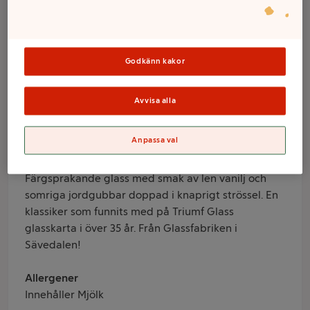
Bull 8-p Triumf
Glass
Godkänn kakor
Varumärke
Avvisa alla
Triumf Glass
Produktinformation
Anpassa val
Information från leverantör
Färgsprakande glass med smak av len vanilj och
somriga jordgubbar doppad i knaprigt strössel. En
klassiker som funnits med på Triumf Glass
glasskarta i över 35 år. Från Glassfabriken i
Sävedalen!
Allergener
Innehåller Mjölk