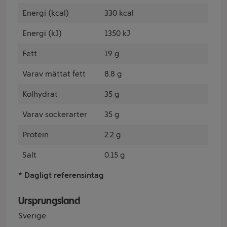
Energi (kcal)
330 kcal
Energi (kJ)
1350 kJ
Fett
19 g
Varav mättat fett
8.8 g
Kolhydrat
35 g
Varav sockerarter
35 g
Protein
2.2 g
Salt
0.15 g
* Dagligt referensintag
Ursprungsland
Sverige