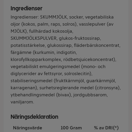
Ingredienser
Ingredienser: SKUMMJÖLK, socker, vegetabiliska
oljor (kokos, palm, raps, solros), vasslepulver (av
MJÖLK), fullhärdad kokosolja,
SKUMMJÖLKSPULVER, glukos-fruktossirap,
potatisstärkelse, glukossirap, fläderbärskoncentrat,
färgämne (kurkumin, indigotin,
klorofyllkopparkomplex, rödbetsjuicekoncentrat),
vegetabiliskt emulgeringsmedel (mono- och
diglycerider av fettsyror, solroslecitin),
stabiliseringsmedel (fruktkärnmjöl, guarkärnmjöl,
karragenan), surhetsreglerande medel (citronsyra),
ytbehandlingsmedel (bivax), jordgubbsarom,
vaniljarom.
Näringsdeklaration
Näringsvärde
100 Gram
% av DRI(*)