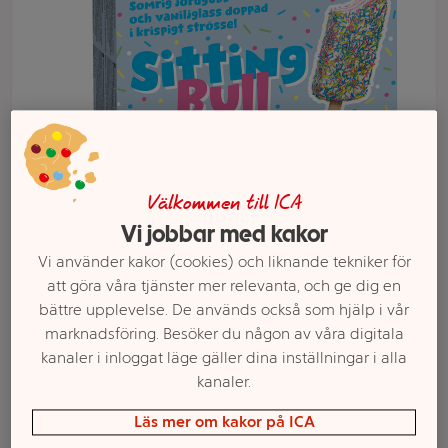
Välkommen till ICA
Vi jobbar med kakor
Välj butik och handla
Vi använder kakor (cookies) och liknande tekniker för
att göra våra tjänster mer relevanta, och ge dig en
Sortimentet kan variera mellan butikerna
bättre upplevelse. De används också som hjälp i vår
marknadsföring. Besöker du någon av våra digitala
kanaler i inloggat läge gäller dina inställningar i alla
kanaler.
Glasspinne Sitting
Läs mer om kakor på ICA