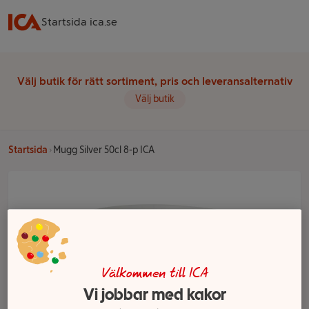
Startsida ica.se
Välj butik för rätt sortiment, pris och leveransalternativ
Välj butik
Startsida
Mugg Silver 50cl 8-p ICA
Välkommen till ICA
Vi jobbar med kakor