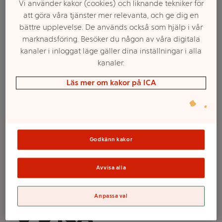
Vi använder kakor (cookies) och liknande tekniker för
att göra våra tjänster mer relevanta, och ge dig en
bättre upplevelse. De används också som hjälp i vår
marknadsföring. Besöker du någon av våra digitala
kanaler i inloggat läge gäller dina inställningar i alla
kanaler.
Läs mer om kakor på ICA
Välj butik och handla
Godkänn kakor
Sortimentet kan variera mellan butikerna
Avvisa alla
Mugg Silver 50cl
Anpassa val
8-p ICA