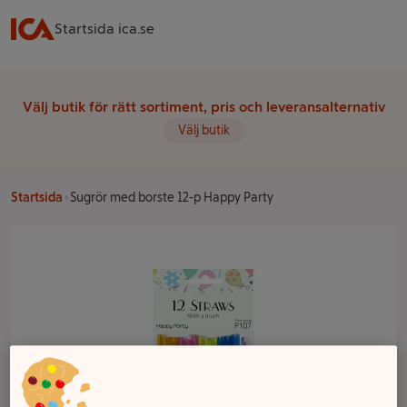
Startsida ica.se
Välj butik för rätt sortiment, pris och leveransalternativ
Välj butik
Startsida
Sugrör med borste 12-p Happy Party