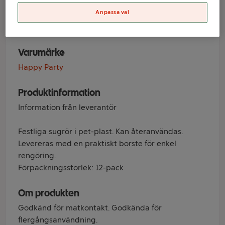
Party
Anpassa val
Varumärke
Happy Party
Produktinformation
Information från leverantör
Festliga sugrör i pet-plast. Kan återanvändas.
Levereras med en praktiskt borste för enkel
rengöring.
Förpackningsstorlek: 12-pack
Om produkten
Godkänd för matkontakt. Godkända för
flergångsanvändning.