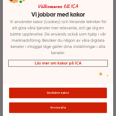
Välkommen till ICA
Vi jobbar med kakor
Vi använder kakor (cookies) och liknande tekniker för
att göra våra tjänster mer relevanta, och ge dig en
bättre upplevelse. De används också som hjälp i vår
marknadsföring. Besöker du någon av våra digitala
kanaler i inloggat läge gäller dina inställningar i alla
kanaler.
Välj butik och handla
Läs mer om kakor på ICA
Sortimentet kan variera mellan butikerna
Godkänn kakor
Sugrör med
borste 12-p Happy
Avvisa alla