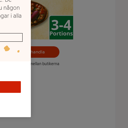
du någon
gar i alla
Välj butik och handla
ntet kan variera mellan butikerna