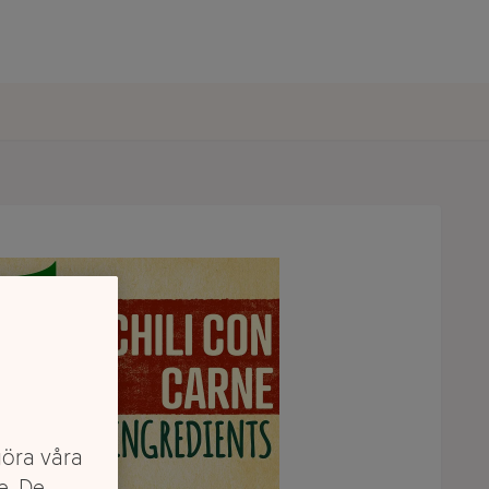
göra våra
e. De