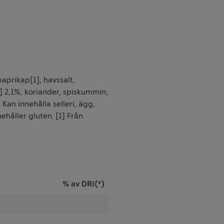
aprikap[1], havssalt,
[1] 2,1%, koriander, spiskummin,
Kan innehålla selleri, ägg,
håller gluten. [1] Från
% av DRI(*)