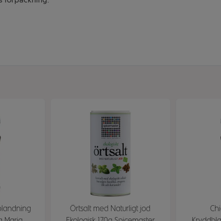
blandning
Örtsalt med Naturligt jod
Chi
a Maria
Ekologisk 170g Spicemaster
Kryddbl