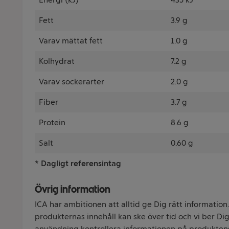
Fett
3.9 g
Varav mättat fett
1.0 g
Kolhydrat
7.2 g
Varav sockerarter
2.0 g
Fiber
3.7 g
Protein
8.6 g
Salt
0.60 g
* Dagligt referensintag
Övrig information
ICA har ambitionen att alltid ge Dig rätt information
produkternas innehåll kan ske över tid och vi ber Dig 
användning kontrollera informationen på produkten