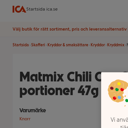
Startsida ica.se
Välj butik för rätt sortiment, pris och leveransalternativ
Startsida
Skafferi
Kryddor & smaksättare
Kryddor
Kryddmix
Matmix Chili Con 
portioner 47g Kno
Varumärke
Knorr
Vi anvä
tjä