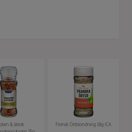
cken & steak
Fransk Örtblandning 18g ICA
andning Kvarn 75g