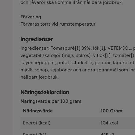
och råvaror ska komma ifrån hållbara jordbruk.
Förvaring
Förvaras torrt vid rumstemperatur
Ingredienser
Ingredienser: Tomatpuré[1] 39%, lök[1], VETEMJÖL, p
vegetabiliska oljor (majs, solros), vitlök[1], tomater
cayennepeppar, potatisstärkelse, peppar, lagerblad. 
mjölk, senap, sojabönor och andra spannmål som inne
hållbart jordbruk.
Näringsdeklaration
Näringsvärde per 100 gram
Näringsvärde
100 Gram
Energi (kcal)
104 kcal
Energi (kJ)
435 kJ