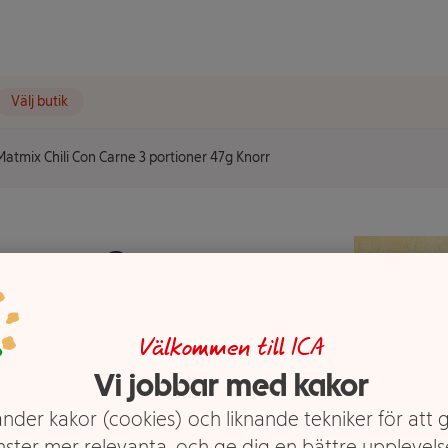
Välj butik
Matmix Chili Con Carne 3 portioner 47g Knorr
Carne 3
rr
Välkommen till ICA
Vi jobbar med kakor
nder kakor (cookies) och liknande tekniker för att 
nster mer relevanta, och ge dig en bättre upplevels