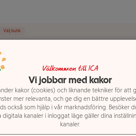
Välj butik
siett Kalas 18cm 12-p ICA
Välkommen till ICA
 12-p ICA
Vi jobbar med kakor
nder kakor (cookies) och liknande tekniker för att 
nster mer relevanta, och ge dig en bättre upplevels
ds också som hjälp i vår marknadsföring. Besöker 
 digitala kanaler i inloggat läge gäller dina inställnin
kanaler.