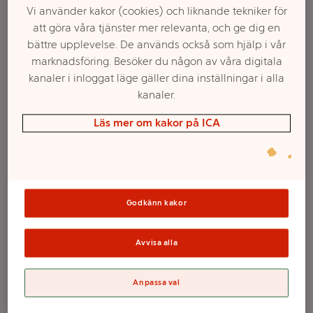
Vi använder kakor (cookies) och liknande tekniker för
att göra våra tjänster mer relevanta, och ge dig en
bättre upplevelse. De används också som hjälp i vår
marknadsföring. Besöker du någon av våra digitala
kanaler i inloggat läge gäller dina inställningar i alla
kanaler.
Läs mer om kakor på ICA
Välj butik och handla
Sortimentet kan variera mellan butikerna
Godkänn kakor
Avvisa alla
Presentpåse
Anpassa val
Glass 19x22cm