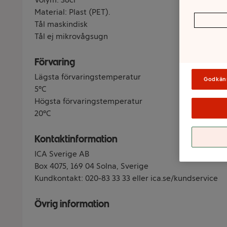
Material: Plast (PET).
Tål maskindisk
Tål ej mikrovågsugn
Förvaring
Lägsta förvaringstemperatur
Godkän
5°C
Högsta förvaringstemperatur
20°C
Kontaktinformation
ICA Sverige AB
Box 4075, 169 04 Solna, Sverige
Kundkontakt: 020-83 33 33 eller ica.se/kundservice
Övrig information