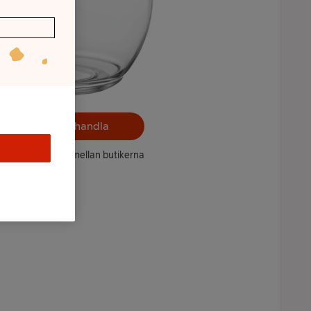
Välj butik och handla
ntet kan variera mellan butikerna