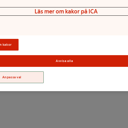
Läs mer om kakor på ICA
n kakor
Avvisa alla
Sortime
Anpassa val