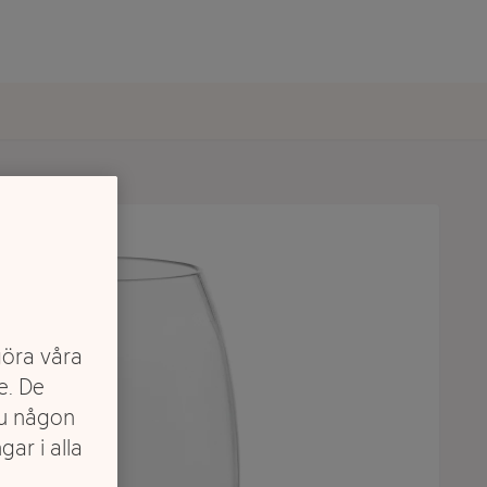
göra våra
e. De
du någon
gar i alla