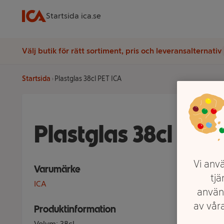
Startsida ica.se
Välj butik för rätt sortiment, pris och leveransalternativ
Startsida
Plastglas 38cl PET ICA
Plastglas 38cl PET
Vi anvä
Varumärke
tjä
ICA
använ
av våra
Produktinformation
Volym: 38cl