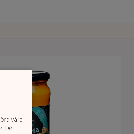
göra våra
e. De