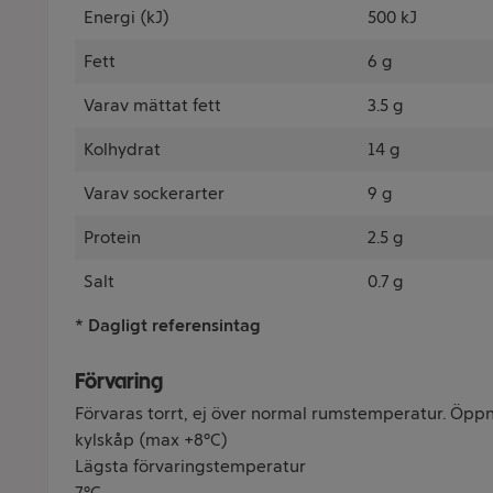
Energi (kJ)
500 kJ
Fett
6 g
Varav mättat fett
3.5 g
Kolhydrat
14 g
Varav sockerarter
9 g
Protein
2.5 g
Salt
0.7 g
* Dagligt referensintag
Förvaring
Förvaras torrt, ej över normal rumstemperatur. Öppn
kylskåp (max +8°C)
Lägsta förvaringstemperatur
7°C