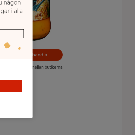
du någon
gar i alla
Välj butik och handla
ntet kan variera mellan butikerna