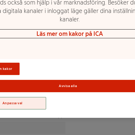
ds också som hjälp i vår marknadsföring. Besöker 
 digitala kanaler i inloggat läge gäller dina inställnin
om passar hela familjen.
kanaler.
Läs mer om kakor på ICA
 kryddor, modifierad
Sortime
n kakor
spulver (kokosmjölk,
entrerad citronjuice,
Avvisa alla
 kryddextrakt.
Anpassa val
% av DRI(*)