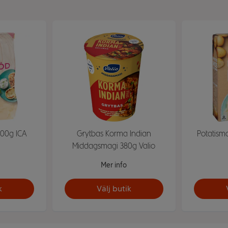
00g ICA
Grytbas Korma Indian
Potatismo
Middagsmagi 380g Valio
Mer info
k
Välj butik