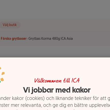
Välj butik
Färska grytbaser
Grytbas Korma 480g ICA Asia
0g ICA
Välkommen till ICA
Vi jobbar med kakor
nder kakor (cookies) och liknande tekniker för att 
nster mer relevanta, och ge dig en bättre upplevels