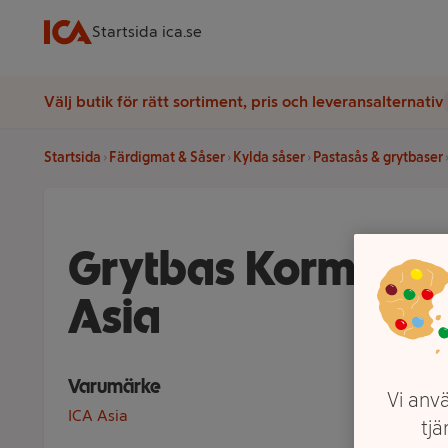
Startsida ica.se
Välj butik för rätt sortiment, pris och leveransalternativ
Startsida
Färdigmat & Såser
Kylda såser
Pastasås & grytbaser
Grytbas Korma 48
Asia
Varumärke
Vi anvä
ICA Asia
tjä