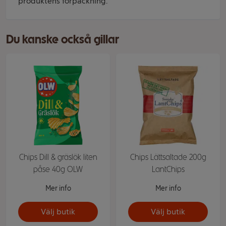
produktens förpackning.
Du kanske också gillar
Chips Dill & gräslök liten
Chips Lättsaltade 200g
påse 40g OLW
LantChips
Mer info
Mer info
Välj butik
Välj butik