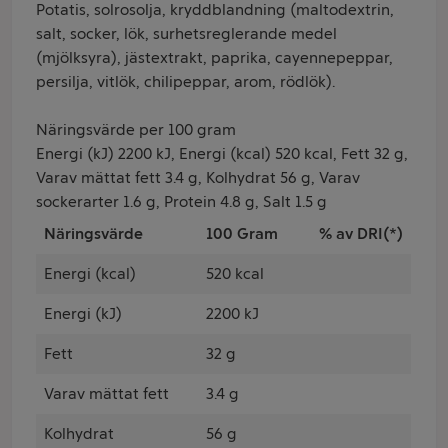
Potatis, solrosolja, kryddblandning (maltodextrin,
salt, socker, lök, surhetsreglerande medel
(mjölksyra), jästextrakt, paprika, cayennepeppar,
persilja, vitlök, chilipeppar, arom, rödlök).
Näringsvärde per 100 gram
Energi (kJ) 2200 kJ, Energi (kcal) 520 kcal, Fett 32 g,
Varav mättat fett 3.4 g, Kolhydrat 56 g, Varav
sockerarter 1.6 g, Protein 4.8 g, Salt 1.5 g
Näringsvärde
100 Gram
% av DRI(*)
Energi (kcal)
520 kcal
Energi (kJ)
2200 kJ
Fett
32 g
Varav mättat fett
3.4 g
Kolhydrat
56 g