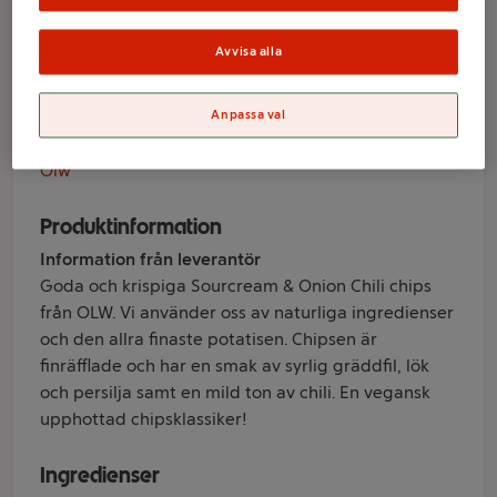
& Onion Chili 275g
Olw
Avvisa alla
Anpassa val
Varumärke
Olw
Produktinformation
Information från leverantör
Goda och krispiga Sourcream & Onion Chili chips
från OLW. Vi använder oss av naturliga ingredienser
och den allra finaste potatisen. Chipsen är
finräfflade och har en smak av syrlig gräddfil, lök
och persilja samt en mild ton av chili. En vegansk
upphottad chipsklassiker!
Ingredienser