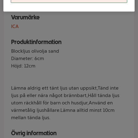
Varumärke
ICA
Produktinformation
Blockljus olivolja sand
Diameter: 6cm
Höjd: 12cm
Lämna aldrig ett tänt ljus utan uppsikt,Tänd inte
ljus på eller nära något brännbart,Håll tända ljus
utom räckhåll för barn och husdjur,Använd en
värmetålig ljushållare.Lämna alltid minst 10cm
mellan tända ljus.
Övrig information