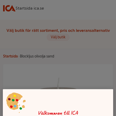
Startsida ica.se
Välj butik för rätt sortiment, pris och leveransalternativ
Välj butik
Startsida
Blockljus olivolja sand
Välkommen till ICA