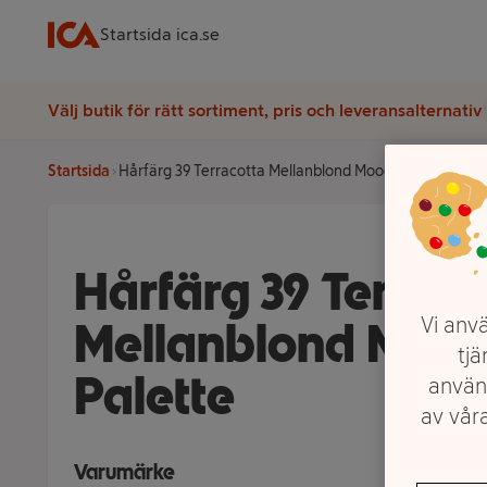
Startsida ica.se
Välj butik för rätt sortiment, pris och leveransalternativ
Startsida
Hårfärg 39 Terracotta Mellanblond Mood 1-p Palette
Hårfärg 39 Terraco
Mellanblond Mood
Vi anvä
tjä
Palette
använ
av våra
Varumärke