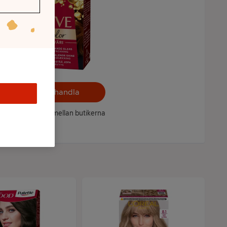
Välj butik och handla
ntet kan variera mellan butikerna