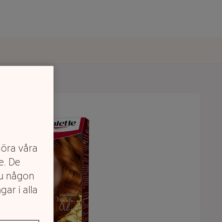
göra våra
e. De
du någon
gar i alla