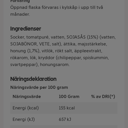
Förvaring
Öppnad flaska förvaras i kylskåp i upp till två
månader.
Ingredienser
Socker, tomatpuré, vatten, SOJASÅS (15%) (vatten,
SOJABÖNOR, VETE, salt), ättika, majsstärkelse,
honung (1,7%), vitlök, rökt salt, äppleextrakt,
rökarom, lök, kryddor (chilipeppar, spiskummin,
svartpeppar), honungsarom.
Näringsdeklaration
Näringsvärde per 100 gram
Näringsvärde
100 Gram
% av DRI(*)
Energi (kcal)
155 kcal
Energi (kJ)
657 kJ