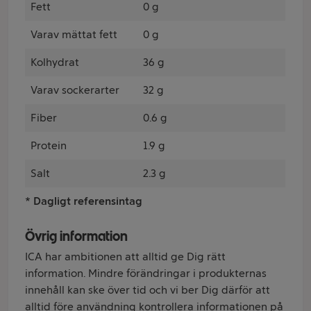
Fett
0 g
Varav mättat fett
0 g
Kolhydrat
36 g
Varav sockerarter
32 g
Fiber
0.6 g
Protein
1.9 g
Salt
2.3 g
* Dagligt referensintag
Övrig information
ICA har ambitionen att alltid ge Dig rätt
information. Mindre förändringar i produkternas
innehåll kan ske över tid och vi ber Dig därför att
alltid före användning kontrollera informationen på