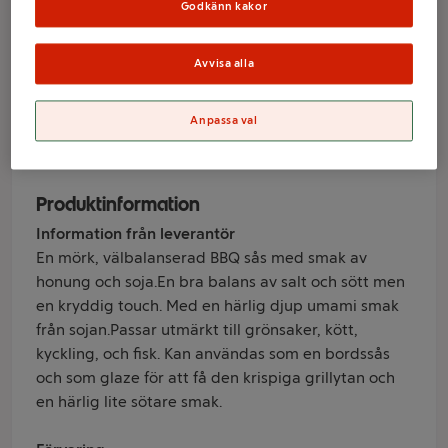
Soja 350g Santa
Godkänn kakor
Maria
Avvisa alla
Varumärke
Anpassa val
Santa Maria
Produktinformation
Information från leverantör
En mörk, välbalanserad BBQ sås med smak av
honung och soja.En bra balans av salt och sött men
en kryddig touch. Med en härlig djup umami smak
från sojan.Passar utmärkt till grönsaker, kött,
kyckling, och fisk. Kan användas som en bordssås
och som glaze för att få den krispiga grillytan och
en härlig lite sötare smak.