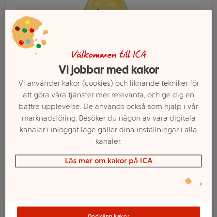
Välkommen till ICA
Vi jobbar med kakor
Vi använder kakor (cookies) och liknande tekniker för
att göra våra tjänster mer relevanta, och ge dig en
bättre upplevelse. De används också som hjälp i vår
marknadsföring. Besöker du någon av våra digitala
Välj butik och handla
kanaler i inloggat läge gäller dina inställningar i alla
kanaler.
Sortimentet kan variera mellan butikerna
Läs mer om kakor på ICA
Choklad
Godkänn kakor