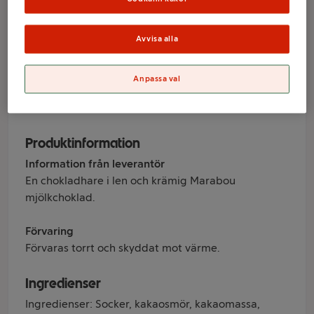
Påskhare LTD
100g Marabou
Avvisa alla
Anpassa val
Varumärke
Marabou
Produktinformation
Information från leverantör
En chokladhare i len och krämig Marabou
mjölkchoklad.
Förvaring
Förvaras torrt och skyddat mot värme.
Ingredienser
Ingredienser: Socker, kakaosmör, kakaomassa,