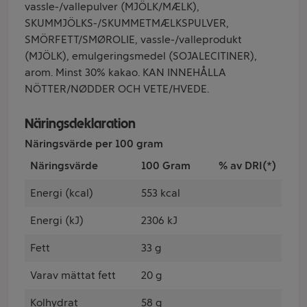
vassle-/vallepulver (MJÖLK/MÆLK),
SKUMMJÖLKS-/SKUMMETMÆLKSPULVER,
SMÖRFETT/SMØROLIE, vassle-/valleprodukt
(MJÖLK), emulgeringsmedel (SOJALECITINER),
arom. Minst 30% kakao. KAN INNEHÅLLA
NÖTTER/NØDDER OCH VETE/HVEDE.
Näringsdeklaration
Näringsvärde per 100 gram
Näringsvärde
100 Gram
% av DRI(*)
Energi (kcal)
553 kcal
Energi (kJ)
2306 kJ
Fett
33 g
Varav mättat fett
20 g
Kolhydrat
58 g