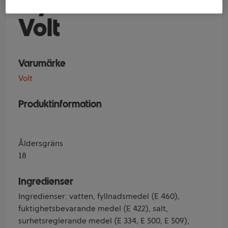
Mystic Blue Stock
Volt
Varumärke
Volt
Produktinformation
Åldersgräns
18
Ingredienser
Ingredienser: vatten, fyllnadsmedel (E 460),
fuktighetsbevarande medel (E 422), salt,
surhetsreglerande medel (E 334, E 500, E 509),