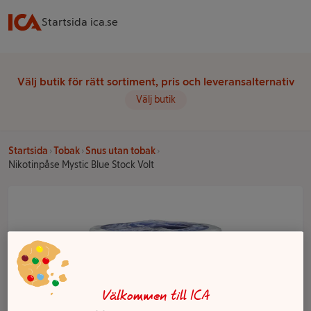
Startsida ica.se
Välj butik för rätt sortiment, pris och leveransalternativ
Välj butik
Startsida
Tobak
Snus utan tobak
Nikotinpåse Mystic Blue Stock Volt
Välkommen till ICA