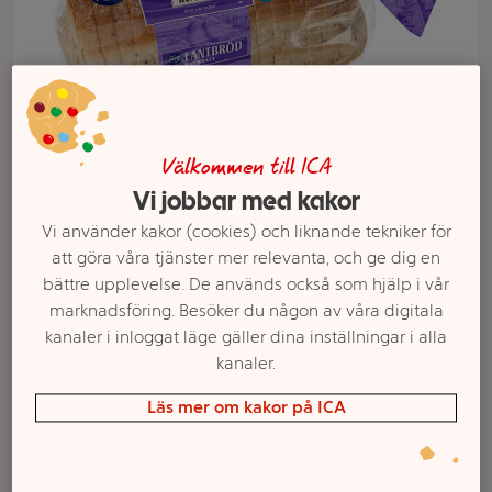
Välkommen till ICA
Vi jobbar med kakor
Vi använder kakor (cookies) och liknande tekniker för
att göra våra tjänster mer relevanta, och ge dig en
Välj butik och handla
bättre upplevelse. De används också som hjälp i vår
marknadsföring. Besöker du någon av våra digitala
Sortimentet kan variera mellan butikerna
kanaler i inloggat läge gäller dina inställningar i alla
kanaler.
Lantbröd
Läs mer om kakor på ICA
Havssalt 600g