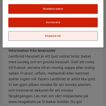
Fazer
Godkänn kakor
Avvisa alla
Varumärke
Fazer
Anpassa val
Produktinformation
Information från leverantör
Lantbröd Havssalt är ett ljust osötat bröd, bakat
med surdeg och en gnutta havssalt. Gott att rosta
till frukost, servera till en mustig soppa eller matig
sallad. Frukost, utflykt, mellanmål eller nattmat
spelar ingen roll. Fazers Lantbröd är alltid lika gott.
Vi har gjort påsen mindre för att minska plasten
och minimerat dekoren för att minska
färgåtgången. Läs mer om vårt miljöarbete på
www.skogaholm.se Vi bakar brödet. Du gör