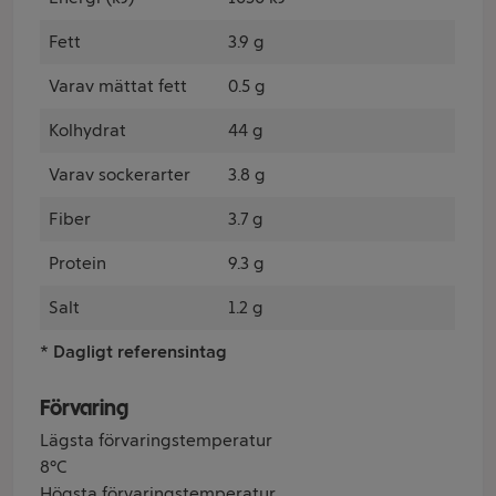
Fett
3.9 g
Varav mättat fett
0.5 g
Kolhydrat
44 g
Varav sockerarter
3.8 g
Fiber
3.7 g
Protein
9.3 g
Salt
1.2 g
* Dagligt referensintag
Förvaring
Lägsta förvaringstemperatur
8°C
Högsta förvaringstemperatur