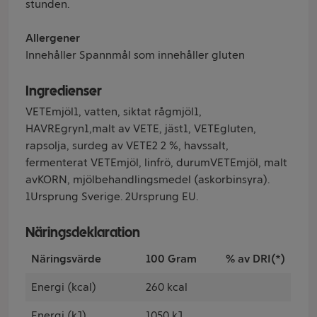
stunden.
Allergener
Innehåller Spannmål som innehåller gluten
Ingredienser
VETEmjöl1, vatten, siktat rågmjöl1,
HAVREgryn1,malt av VETE, jäst1, VETEgluten,
rapsolja, surdeg av VETE2 2 %, havssalt,
fermenterat VETEmjöl, linfrö, durumVETEmjöl, malt
avKORN, mjölbehandlingsmedel (askorbinsyra).
1Ursprung Sverige. 2Ursprung EU.
Näringsdeklaration
Näringsvärde
100 Gram
% av DRI(*)
Energi (kcal)
260 kcal
Energi (kJ)
1050 kJ