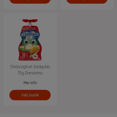
Drickyoghurt Jordgubb
70g Danonino
Mer info
Välj butik