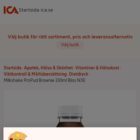
Startsida ica.se
Välj butik för rätt sortiment, pris och leveransalternativ
Välj butik
Startsida
Apotek, Hälsa & Skönhet
Vitaminer & Hälsokost
Viktkontroll & Måltidsersättning
Dietdryck
Milkshake ProPud Brownie 330ml Bliss NJIE