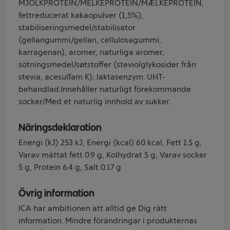
MJÖLKPROTEIN/MELKEPROTEIN/MÆLKEPROTEIN,
fettreducerat kakaopulver (1,5%),
stabiliseringsmedel/stabilisator
(gellangummi/gellan, cellulosagummi,
karragenan), aromer, naturliga aromer,
sötningsmedel/søtstoffer (steviolglykosider från
stevia, acesulfam K), laktasenzym. UHT-
behandlad.Innehåller naturligt förekommande
socker/Med et naturlig innhold av sukker.
Näringsdeklaration
Energi (kJ) 253 kJ, Energi (kcal) 60 kcal, Fett 1.5 g,
Varav mättat fett 0.9 g, Kolhydrat 5 g, Varav socker
5 g, Protein 6.4 g, Salt 0.17 g
Övrig information
ICA har ambitionen att alltid ge Dig rätt
information. Mindre förändringar i produkternas