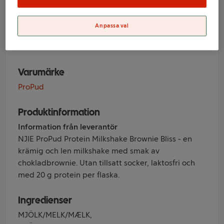
Brownie 330ml
Anpassa val
Bliss NJIE
Varumärke
ProPud
Produktinformation
Information från leverantör
NJIE ProPud Protein Milkshake Brownie Bliss - en
krämig och len milkshake med smak av
chokladbrownie. Utan tillsatt socker, laktosfri och
med 20 g protein per flaska.
Ingredienser
MJÖLK/MELK/MÆLK,