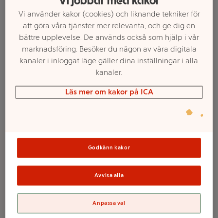
Vi jobbar med kakor
Vi använder kakor (cookies) och liknande tekniker för
att göra våra tjänster mer relevanta, och ge dig en
bättre upplevelse. De används också som hjälp i vår
marknadsföring. Besöker du någon av våra digitala
kanaler i inloggat läge gäller dina inställningar i alla
kanaler.
Läs mer om kakor på ICA
Välj butik och handla
Sortimentet kan variera mellan butikerna
Godkänn kakor
Avvisa alla
Mad Flippy 10cm
Dickie Toys
Anpassa val