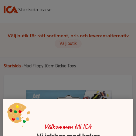
Startsida ica.se
Välj butik för rätt sortiment, pris och leveransalternativ
Välj butik
Startsida
Mad Flippy 10cm Dickie Toys
Välkommen till ICA