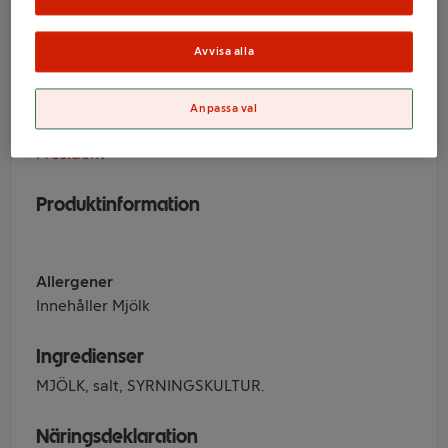
Creamy 200 g
President
Avvisa alla
Anpassa val
Varumärke
President
Produktinformation
Allergener
Innehåller Mjölk
Ingredienser
MJÖLK, salt, SYRNINGSKULTUR.
Näringsdeklaration