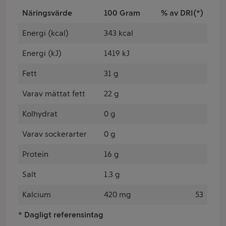
Näringsvärde
100 Gram
% av DRI(*)
Energi (kcal)
343 kcal
Energi (kJ)
1419 kJ
Fett
31 g
Varav mättat fett
22 g
Kolhydrat
0 g
Varav sockerarter
0 g
Protein
16 g
Salt
1.3 g
Kalcium
420 mg
53
* Dagligt referensintag