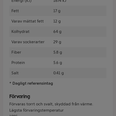
Energi (kJ)
1874 kJ
Fett
17 g
Varav mättat fett
12 g
Kolhydrat
64 g
Varav sockerarter
29 g
Fiber
5.8 g
Protein
5.6 g
Salt
0.41 g
* Dagligt referensintag
Förvaring
Förvaras torrt och svalt, skyddad från värme.
Lägsta förvaringstemperatur