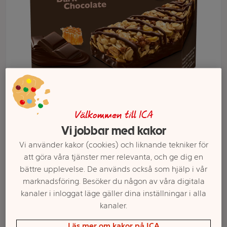
Välkommen till ICA
Vi jobbar med kakor
Välj butik och handla
Vi använder kakor (cookies) och liknande tekniker för
Sortimentet kan variera mellan butikerna
att göra våra tjänster mer relevanta, och ge dig en
bättre upplevelse. De används också som hjälp i vår
marknadsföring. Besöker du någon av våra digitala
kanaler i inloggat läge gäller dina inställningar i alla
Müslibars Dark
kanaler.
Läs mer om kakor på ICA