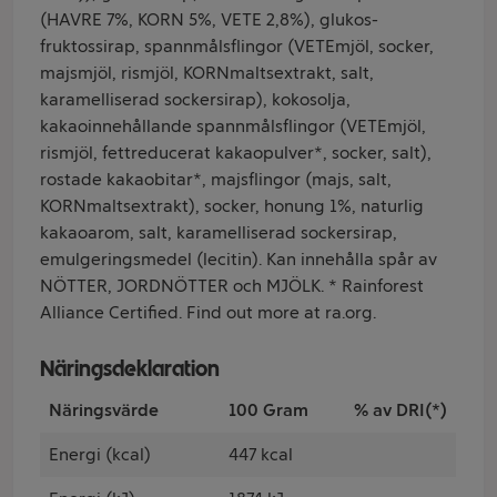
(HAVRE 7%, KORN 5%, VETE 2,8%), glukos-
fruktossirap, spannmålsflingor (VETEmjöl, socker,
majsmjöl, rismjöl, KORNmaltsextrakt, salt,
karamelliserad sockersirap), kokosolja,
kakaoinnehållande spannmålsflingor (VETEmjöl,
rismjöl, fettreducerat kakaopulver*, socker, salt),
rostade kakaobitar*, majsflingor (majs, salt,
KORNmaltsextrakt), socker, honung 1%, naturlig
kakaoarom, salt, karamelliserad sockersirap,
emulgeringsmedel (lecitin). Kan innehålla spår av
NÖTTER, JORDNÖTTER och MJÖLK. * Rainforest
Alliance Certified. Find out more at ra.org.
Näringsdeklaration
Näringsvärde
100 Gram
% av DRI(*)
Energi (kcal)
447 kcal