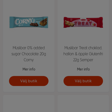
Müslibar 0% added
Muslibar Treat choklad,
sugar Chocolate 20g
hallon & äpple Glutenfri
Corny
22g Semper
Mer info
Mer info
Välj butik
Välj butik