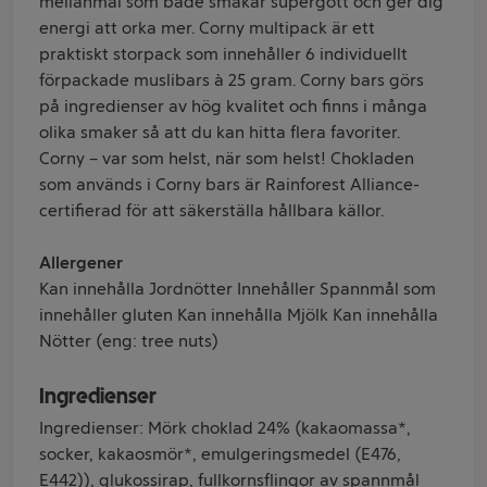
mellanmål som både smakar supergott och ger dig
energi att orka mer. Corny multipack är ett
praktiskt storpack som innehåller 6 individuellt
förpackade muslibars à 25 gram. Corny bars görs
på ingredienser av hög kvalitet och finns i många
olika smaker så att du kan hitta flera favoriter.
Corny – var som helst, när som helst! Chokladen
som används i Corny bars är Rainforest Alliance-
certifierad för att säkerställa hållbara källor.
Allergener
Kan innehålla Jordnötter Innehåller Spannmål som
innehåller gluten Kan innehålla Mjölk Kan innehålla
Nötter (eng: tree nuts)
Ingredienser
Ingredienser: Mörk choklad 24% (kakaomassa*,
socker, kakaosmör*, emulgeringsmedel (E476,
E442)), glukossirap, fullkornsflingor av spannmål