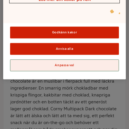
Chocolate MP
138g Corny
Godkänn kakor
Varumärke
Corny
Avvisa alla
Produktinformation
Anpassa val
Information från leverantör
En mörk chokladdröm! Corny Multipack Dark
chocolate är en muslibar i flerpack full med läckra
ingredienser. En smarrig mörk chokladbar med
krispiga flingor, kakbitar med choklad, knapriga
jordnötter och en botten täckt av ett generöst
lager god choklad. Corny Multipack Dark chocolate
är lätt att älska och lätt att ta med sig, ett perfekt
snack när du är on-the-go och behöver ett