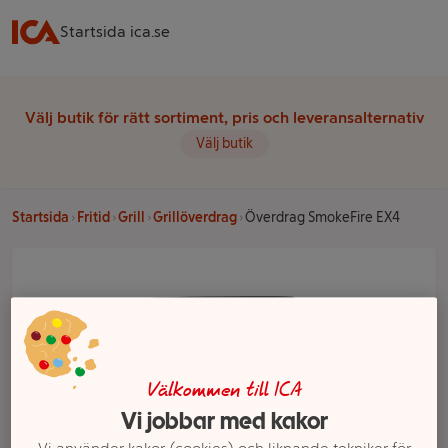
Startsida ica.se
Välj butik för rätt sortiment, pris och leveransalternativ
Välj butik
Startsida
Fritid
Grill
Grillöverdrag
Överdrag SmokeFire EX4
Välkommen till ICA
Vi jobbar med kakor