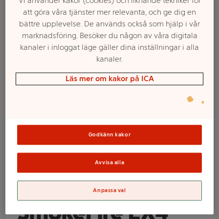
Vi använder kakor (cookies) och liknande tekniker för
att göra våra tjänster mer relevanta, och ge dig en
bättre upplevelse. De används också som hjälp i vår
marknadsföring. Besöker du någon av våra digitala
kanaler i inloggat läge gäller dina inställningar i alla
kanaler.
Läs mer om kakor på ICA
Välj butik och handla
Godkänn kakor
Sortimentet kan variera mellan butikerna
Avvisa alla
Överdrag
Anpassa val
SmokeFire EX4