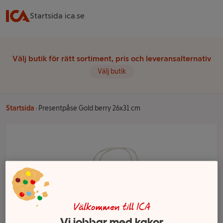
Startsida ica.se
Välj butik för rätt sortiment, pris och leveransalternativ
Välj butik
Startsida
Presentpåse Gold berry 26x31 cm
Välkommen till ICA
Vi jobbar med kakor