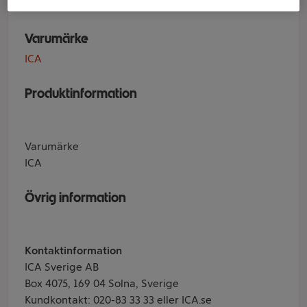
Varumärke
ICA
Produktinformation
Varumärke
ICA
Övrig information
Kontaktinformation
ICA Sverige AB
Box 4075, 169 04 Solna, Sverige
Kundkontakt: 020-83 33 33 eller ICA.se