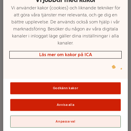
Vi använder kakor (cookies) och liknande tekniker för
att göra våra tjänster mer relevanta, och ge dig en
bättre upplevelse. De används också som hjälp i vår
marknadsföring. Besöker du någon av våra digitala
kanaler i inloggat läge gäller dina inställningar i alla
kanaler.
Läs mer om kakor på ICA
Välj butik och handla
Sortimentet kan variera mellan butikerna
Godkänn kakor
Avvisa alla
Presentpåse Gold
berry 26x31 cm
Anpassa val