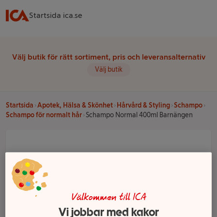
Startsida ica.se
Välj butik för rätt sortiment, pris och leveransalternativ
Välj butik
Startsida
Apotek, Hälsa & Skönhet
Hårvård & Styling
Schampo
Schampo för normalt hår
Schampo Normal 400ml Barnängen
Välkommen till ICA
Vi jobbar med kakor