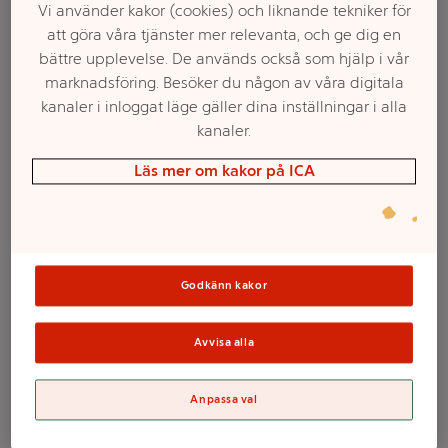
Vi använder kakor (cookies) och liknande tekniker för
att göra våra tjänster mer relevanta, och ge dig en
bättre upplevelse. De används också som hjälp i vår
marknadsföring. Besöker du någon av våra digitala
kanaler i inloggat läge gäller dina inställningar i alla
kanaler.
Läs mer om kakor på ICA
Välj butik och handla
Sortimentet kan variera mellan butikerna
Godkänn kakor
Avvisa alla
Blockljus rapsolja
Anpassa val
grönt