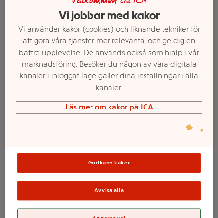
Välkommen till ICA
Vi jobbar med kakor
Vi använder kakor (cookies) och liknande tekniker för
att göra våra tjänster mer relevanta, och ge dig en
bättre upplevelse. De används också som hjälp i vår
marknadsföring. Besöker du någon av våra digitala
kanaler i inloggat läge gäller dina inställningar i alla
kanaler.
Läs mer om kakor på ICA
Välj butik och handla
Sortimentet kan variera mellan butikerna
Godkänn kakor
XSHOT Turbo Fire
Avvisa alla