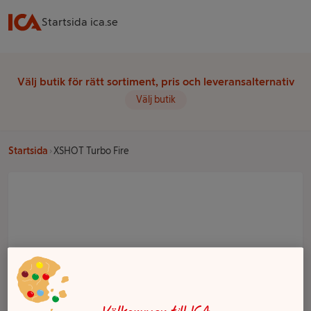
Startsida ica.se
Välj butik för rätt sortiment, pris och leveransalternativ
Välj butik
Startsida
XSHOT Turbo Fire