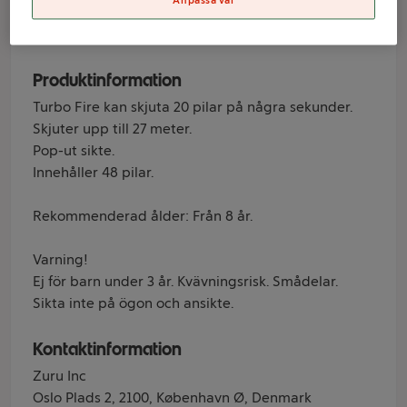
Anpassa val
Varumärke
XSHOT
Produktinformation
Turbo Fire kan skjuta 20 pilar på några sekunder.
Skjuter upp till 27 meter.
Pop-ut sikte.
Innehåller 48 pilar.
Rekommenderad ålder: Från 8 år.
Varning!
Ej för barn under 3 år. Kvävningsrisk. Smådelar.
Sikta inte på ögon och ansikte.
Kontaktinformation
Zuru Inc
Oslo Plads 2, 2100, København Ø, Denmark