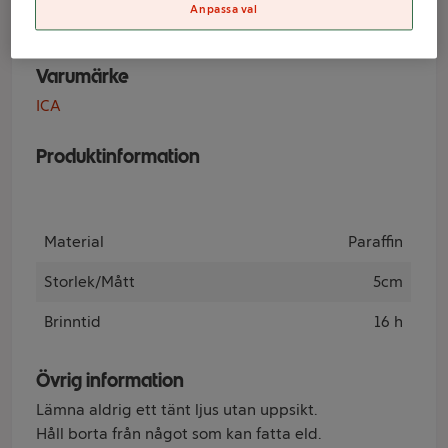
Anemone ICA
Anpassa val
Varumärke
ICA
Produktinformation
Material
Paraffin
Storlek/Mått
5cm
Brinntid
16 h
Övrig information
Lämna aldrig ett tänt ljus utan uppsikt.
Håll borta från något som kan fatta eld.