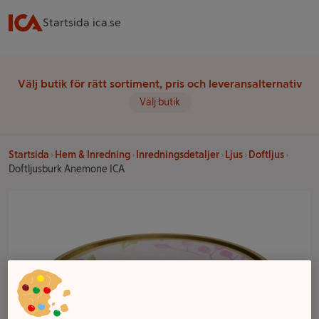
Startsida ica.se
Välj butik för rätt sortiment, pris och leveransalternativ
Välj butik
Startsida
Hem & Inredning
Inredningsdetaljer
Ljus
Doftljus
Doftljusburk Anemone ICA