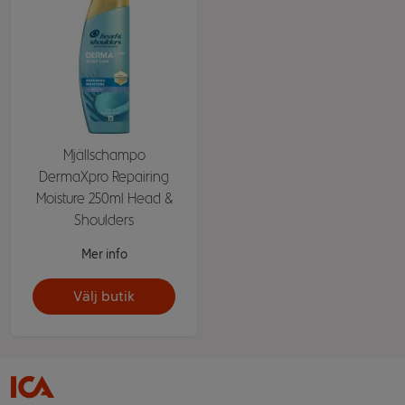
Mjällschampo
DermaXpro Repairing
Moisture 250ml Head &
Shoulders
Mer info
Välj butik