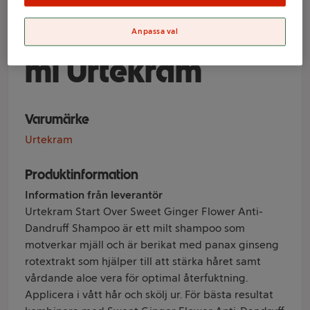
Ginger Flower
Anti-Dandruff 250
Anpassa val
ml Urtekram
Varumärke
Urtekram
Produktinformation
Information från leverantör
Urtekram Start Over Sweet Ginger Flower Anti-
Dandruff Shampoo är ett milt shampoo som
motverkar mjäll och är berikat med panax ginseng
rotextrakt som hjälper till att stärka håret samt
vårdande aloe vera för optimal återfuktning.
Applicera i vått hår och skölj ur. För bästa resultat