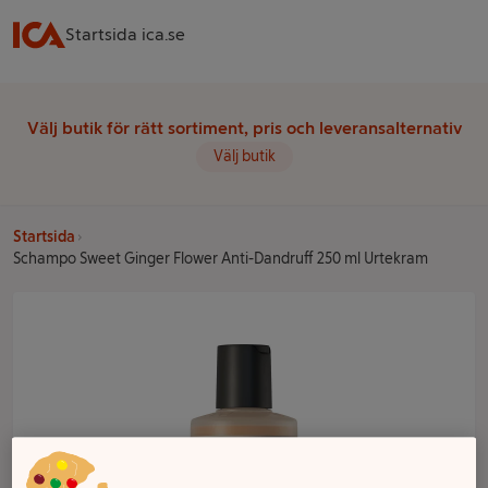
Startsida ica.se
Välj butik för rätt sortiment, pris och leveransalternativ
Välj butik
Startsida
Schampo Sweet Ginger Flower Anti-Dandruff 250 ml Urtekram