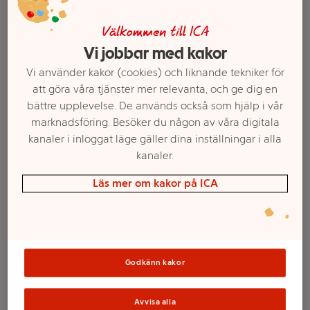
Välkommen till ICA
Vi jobbar med kakor
Vi använder kakor (cookies) och liknande tekniker för
att göra våra tjänster mer relevanta, och ge dig en
bättre upplevelse. De används också som hjälp i vår
marknadsföring. Besöker du någon av våra digitala
kanaler i inloggat läge gäller dina inställningar i alla
kanaler.
Välj butik och handla
Läs mer om kakor på ICA
Sortimentet kan variera mellan butikerna
Godkänn kakor
Schampo Sweet
Avvisa alla