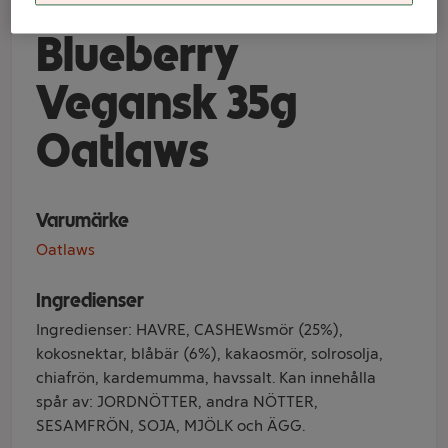
Oat Bite
Blueberry
Vegansk 35g
Oatlaws
Varumärke
Oatlaws
Ingredienser
Ingredienser: HAVRE, CASHEWsmör (25%),
kokosnektar, blåbär (6%), kakaosmör, solrosolja,
chiafrön, kardemumma, havssalt. Kan innehålla
spår av: JORDNÖTTER, andra NÖTTER,
SESAMFRÖN, SOJA, MJÖLK och ÄGG.