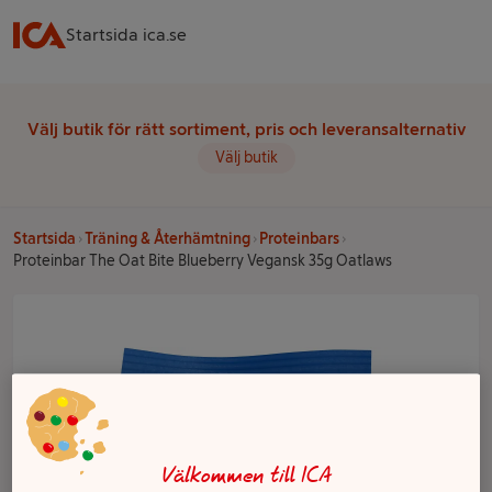
Startsida ica.se
Välj butik för rätt sortiment, pris och leveransalternativ
Välj butik
Startsida
Träning & Återhämtning
Proteinbars
Proteinbar The Oat Bite Blueberry Vegansk 35g Oatlaws
Välkommen till ICA