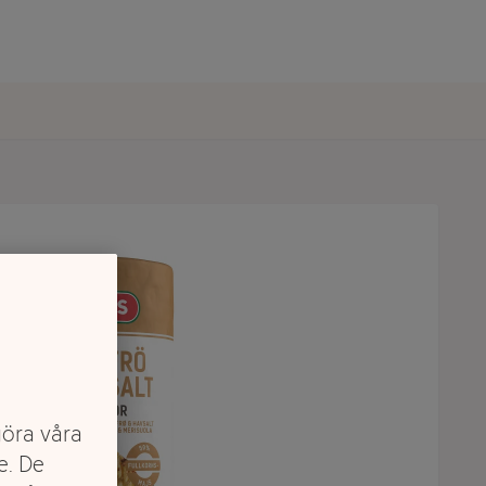
göra våra
e. De