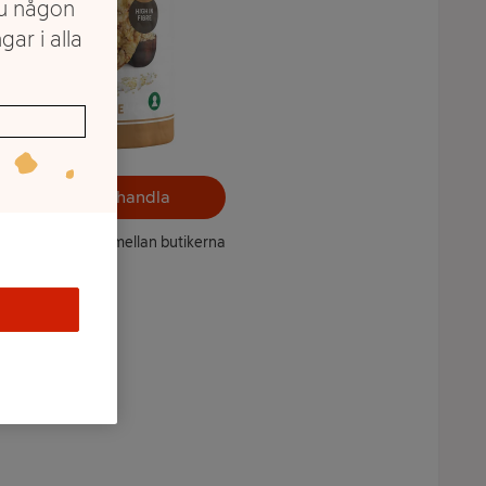
du någon
gar i alla
Välj butik och handla
ntet kan variera mellan butikerna