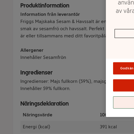
använ
Produktinformation
av våra
Information från leverantör
Friggs Majskaka Sesam & Havssalt är en tunn och kr
smak av sesamfrö och havssalt. Perfekt som ett mell
är eller tillsammans med ditt favoritpålägg.
Allergener
Innehåller Sesamfrön
Godkän
Ingredienser
Ingredienser: Majs fullkorn (59%), majsgryn (34%), 
Innehåller 59% fullkorn.
Näringsdeklaration
Näringsvärde
100 Gram
Energi (kcal)
391 kcal