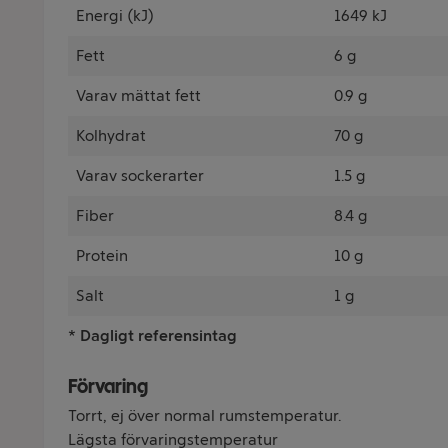
Energi (kJ)
1649 kJ
Fett
6 g
Varav mättat fett
0.9 g
Kolhydrat
70 g
Varav sockerarter
1.5 g
Fiber
8.4 g
Protein
10 g
Salt
1 g
* Dagligt referensintag
Förvaring
Torrt, ej över normal rumstemperatur.
Lägsta förvaringstemperatur