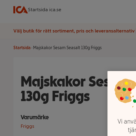
Startsida ica.se
Välj butik för rätt sortiment, pris och leveransalternativ
Startsida
Majskakor Sesam Seasalt 130g Friggs
Majskakor Sesam 
130g Friggs
Varumärke
Vi anvä
Friggs
tjä