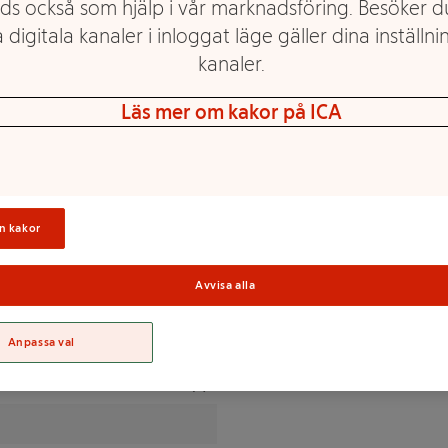
ds också som hjälp i vår marknadsföring. Besöker 
 digitala kanaler i inloggat läge gäller dina inställnin
kanaler.
ispig majskaka med en nötig
anmål, att äta precis som den
Läs mer om kakor på ICA
Sortime
n kakor
SESAMFRÖ (6%), havssalt (1%).
Avvisa alla
Anpassa val
% av DRI(*)