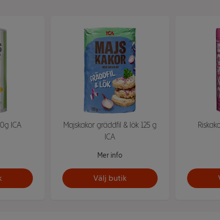
30g ICA
Majskakor gräddfil & lök 125 g
Riskak
ICA
Mer info
k
Välj butik