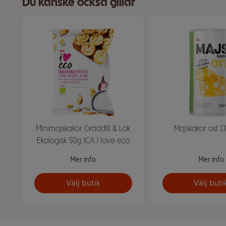
Du kanske också gillar
Minimajskakor Gräddfil & Lök
Majskakor ost 1
Ekologisk 50g ICA I love eco
Mer info
Mer info
Välj butik
Välj buti