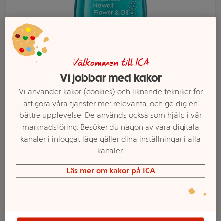
Välkommen till ICA
Vi jobbar med kakor
Vi använder kakor (cookies) och liknande tekniker för
att göra våra tjänster mer relevanta, och ge dig en
bättre upplevelse. De används också som hjälp i vår
Välj butik och handla
marknadsföring. Besöker du någon av våra digitala
kanaler i inloggat läge gäller dina inställningar i alla
Sortimentet kan variera mellan butikerna
kanaler.
Läs mer om kakor på ICA
Duschgel Hawaii
Flower & Oil