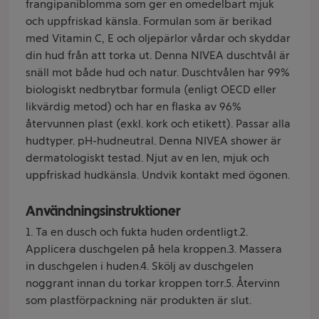
frangipaniblomma som ger en omedelbart mjuk
och uppfriskad känsla. Formulan som är berikad
med Vitamin C, E och oljepärlor vårdar och skyddar
din hud från att torka ut. Denna NIVEA duschtvål är
snäll mot både hud och natur. Duschtvålen har 99%
biologiskt nedbrytbar formula (enligt OECD eller
likvärdig metod) och har en flaska av 96%
återvunnen plast (exkl. kork och etikett). Passar alla
hudtyper. pH-hudneutral. Denna NIVEA shower är
dermatologiskt testad. Njut av en len, mjuk och
uppfriskad hudkänsla. Undvik kontakt med ögonen.
Användningsinstruktioner
1. Ta en dusch och fukta huden ordentligt.2.
Applicera duschgelen på hela kroppen.3. Massera
in duschgelen i huden.4. Skölj av duschgelen
noggrant innan du torkar kroppen torr.5. Återvinn
som plastförpackning när produkten är slut.