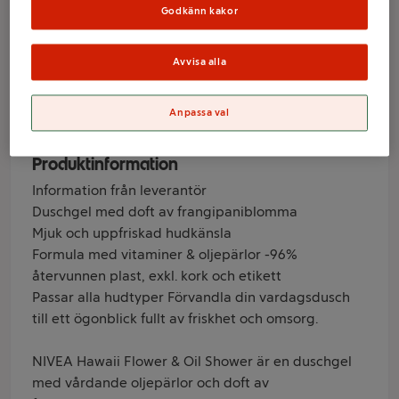
250ml Nivea
Godkänn kakor
Avvisa alla
Varumärke
Anpassa val
Nivea
Produktinformation
Information från leverantör
Duschgel med doft av frangipaniblomma
Mjuk och uppfriskad hudkänsla
Formula med vitaminer & oljepärlor -96%
återvunnen plast, exkl. kork och etikett
Passar alla hudtyper Förvandla din vardagsdusch
till ett ögonblick fullt av friskhet och omsorg.
NIVEA Hawaii Flower & Oil Shower är en duschgel
med vårdande oljepärlor och doft av