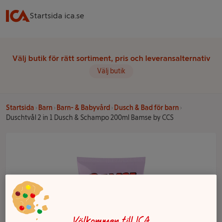
Startsida ica.se
Välj butik för rätt sortiment, pris och leveransalternativ
Välj butik
Startsida
Barn
Barn- & Babyvård
Dusch & Bad för barn
Duschtvål 2 in 1 Dusch & Schampo 200ml Bamse by CCS
Välkommen till ICA