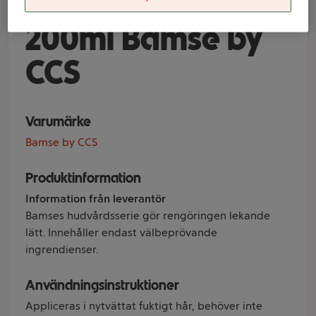
Dusch & Schampo
200ml Bamse by
CCS
Varumärke
Bamse by CCS
Produktinformation
Information från leverantör
Bamses hudvårdsserie gör rengöringen lekande
lätt. Innehåller endast välbeprövande
ingrendienser.
Användningsinstruktioner
Appliceras i nytvättat fuktigt hår, behöver inte