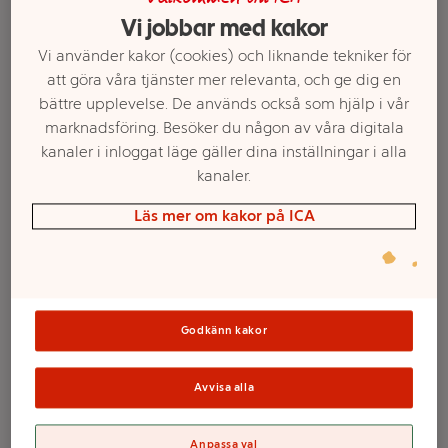
Vi jobbar med kakor
Vi använder kakor (cookies) och liknande tekniker för
att göra våra tjänster mer relevanta, och ge dig en
bättre upplevelse. De används också som hjälp i vår
marknadsföring. Besöker du någon av våra digitala
kanaler i inloggat läge gäller dina inställningar i alla
kanaler.
Läs mer om kakor på ICA
Välj butik och handla
Sortimentet kan variera mellan butikerna
Godkänn kakor
Duschtvål 2 in 1
Avvisa alla
Anpassa val